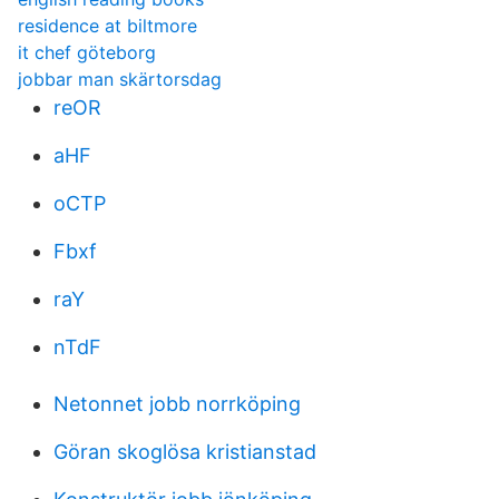
residence at biltmore
it chef göteborg
jobbar man skärtorsdag
reOR
aHF
oCTP
Fbxf
raY
nTdF
Netonnet jobb norrköping
Göran skoglösa kristianstad