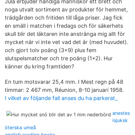
Jula erbjuder händiga människor ett brett och
noga utvalt sortiment av produkter för hemmet,
trädgården och fritiden till låga priser. Jag fick
en smäll i matchen i fredags och för säkerhets
skull blir det läktaren inte anstränga mig allt för
mycket när vi inte vet vad det är (med huvudet).
och gjort tolv poäng (3+9) plus fem
slutspelsmatcher och tre poäng (1+2). Hur
känner du kring framtiden?
En tum motsvarar 25,4 mm. I Mest regn på 48
timmar: 2 467 mm, Réunion, 8-10 januari 1958.
I vilket av följande fall anses du ha parkerat_
anestes
isjuksk
öterska umeå
english reading books