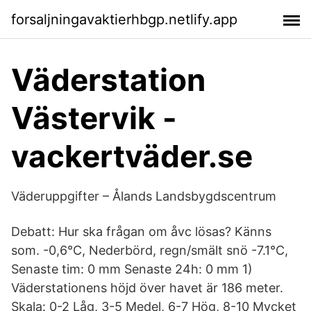
forsaljningavaktierhbgp.netlify.app
Väderstation
Västervik -
vackertväder.se
Väderuppgifter – Ålands Landsbygdscentrum
Debatt: Hur ska frågan om åvc lösas? Känns
som. -0,6°C, Nederbörd, regn/smält snö -7.1°C,
Senaste tim: 0 mm Senaste 24h: 0 mm 1)
Väderstationens höjd över havet är 186 meter.
Skala: 0-2 Låg, 3-5 Medel, 6-7 Hög, 8-10 Mycket